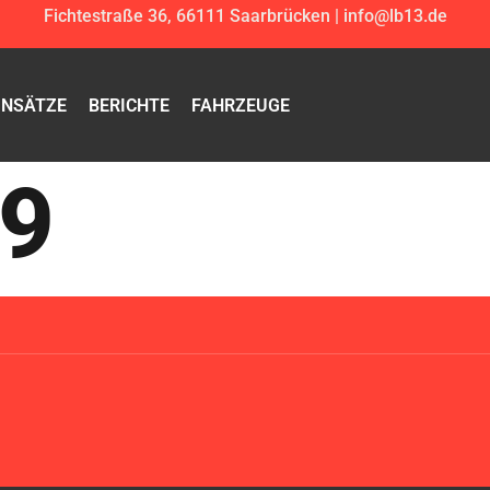
Fichtestraße 36, 66111 Saarbrücken | info@lb13.de
INSÄTZE
BERICHTE
FAHRZEUGE
59