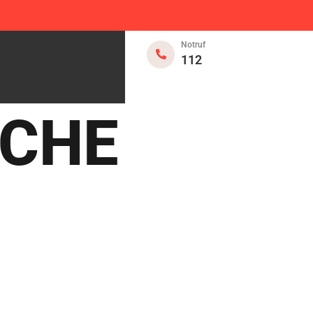
Notruf
112
SCHE