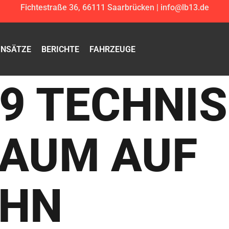
Fichtestraße 36, 66111 Saarbrücken | info@lb13.de
INSÄTZE
BERICHTE
FAHRZEUGE
09 TECHNI
BAUM AUF
AHN